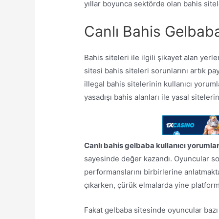
yıllar boyunca sektörde olan bahis site
Canlı Bahis Gelbaba
Bahis siteleri ile ilgili şikayet alan ye
sitesi bahis siteleri sorunlarını artık 
illegal bahis sitelerinin kullanıcı yorum
yasadışı bahis alanları ile yasal siteler
Canlı bahis gelbaba kullanıcı yorumla
sayesinde değer kazandı. Oyuncular so
performanslarını birbirlerine anlatmakta
çıkarken, çürük elmalarda yine platfor
Fakat gelbaba sitesinde oyuncular bazı