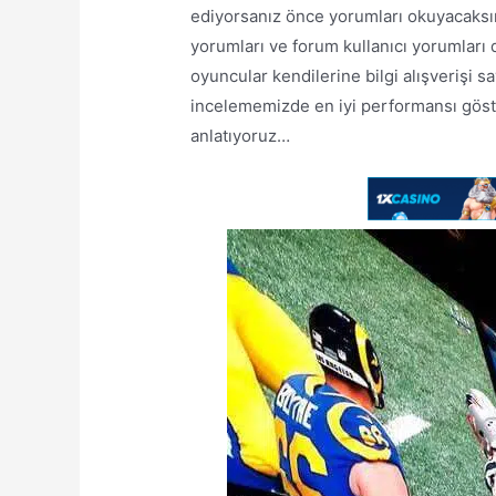
ediyorsanız önce yorumları okuyacaksını
yorumları ve forum kullanıcı yorumları d
oyuncular kendilerine bilgi alışverişi s
incelememizde en iyi performansı göster
anlatıyoruz…