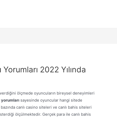
ı Yorumları 2022 Yılında
t verdiğini ölçmede oyuncuların bireysel deneyimleri
ı yorumları
sayesinde oyuncular hangi sitede
bazında canlı casino siteleri ve canlı bahis siteleri
sterdiği ölçülmektedir. Gerçek para ile canlı bahis