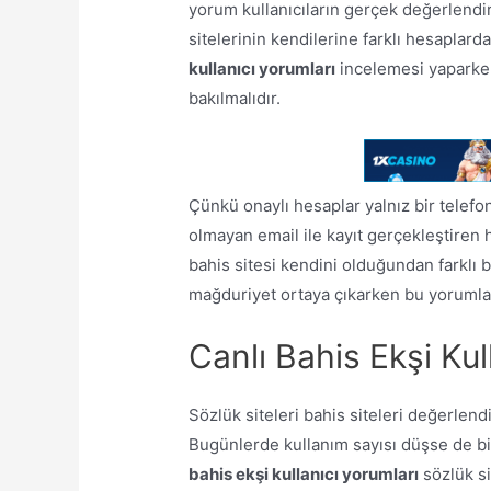
yorum kullanıcıların gerçek değerlendi
sitelerinin kendilerine farklı hesaplar
kullanıcı yorumları
incelemesi yaparken
bakılmalıdır.
Çünkü onaylı hesaplar yalnız bir telefon
olmayan email ile kayıt gerçekleştiren
bahis sitesi kendini olduğundan farklı b
mağduriyet ortaya çıkarken bu yorumla
Canlı Bahis Ekşi Kul
Sözlük siteleri bahis siteleri değerlen
Bugünlerde kullanım sayısı düşse de bir
bahis ekşi kullanıcı yorumları
sözlük si