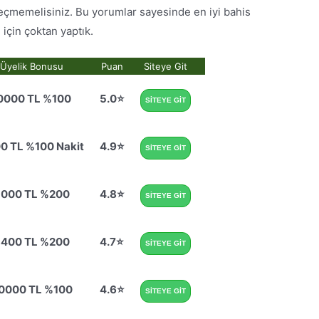
çmemelisiniz. Bu yorumlar sayesinde en iyi bahis
n için çoktan yaptık.
Üyelik Bonusu
Puan
Siteye Git
0000 TL %100
5.0⭐
SİTEYE GİT
0 TL %100 Nakit
4.9⭐
SİTEYE GİT
000 TL %200
4.8⭐
SİTEYE GİT
400 TL %200
4.7⭐
SİTEYE GİT
0000 TL %100
4.6⭐
SİTEYE GİT