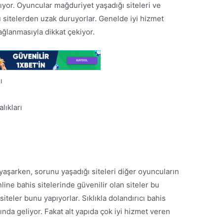
ıyor. Oyuncular mağduriyet yaşadığı siteleri ve
u sitelerden uzak duruyorlar. Genelde iyi hizmet
ağlanmasıyla dikkat çekiyor.
ı
lıkları
 yaşarken, sorunu yaşadığı siteleri diğer oyuncuların
ine bahis sitelerinde güvenilir olan siteler bu
iteler bunu yapıyorlar. Sıklıkla dolandırıcı bahis
sında geliyor. Fakat alt yapıda çok iyi hizmet veren