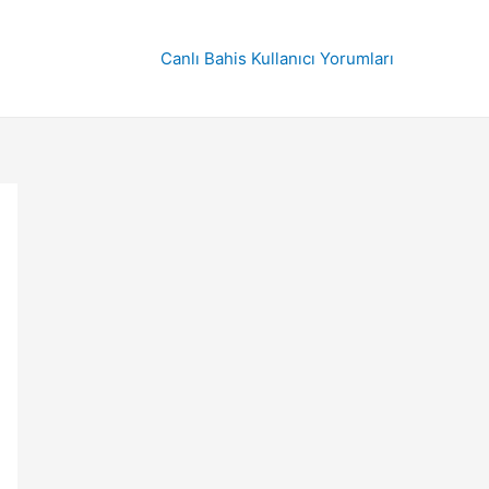
Canlı Bahis Kullanıcı Yorumları