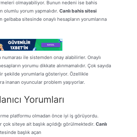
rmeleri olmayabiliyor. Bunun nedeni ise bahis
dan olumlu yorum yapmalıdır.
Canlı bahis sitesi
 gelbaba sitesinde onaylı hesapların yorumlarına
 numarası ile sistemden onay alabilirler. Onaylı
 hesapların yorumu dikkate alınmamalıdır. Çok sayıda
ir şekilde yorumlarla gösteriyor. Özellikle
ra inanan oyuncular problem yaşıyorlar.
lanıcı Yorumları
dirme platformu olmadan önce iyi iş görüyordu.
 çok siteye ait başlık açıldığı görülmektedir.
Canlı
tesinde başlık açan