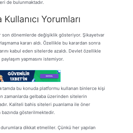
leri de bulunmaktadır.
 Kullanıcı Yorumları
rler son dönemlerde değişiklik gösteriyor. Şikayetvar
paylaşmama kararı aldı. Özellikle bu karardan sonra
larını kabul eden sitelerde azaldı. Devlet özellikle
in paylaşım yapmasını istemiyor.
rı
tamda bu konuda platformu kullanan binlerce kişi
n zamanlarda gelbaba üzerinden sitelerin
dır. Kaliteli bahis siteleri puanlama ile öner
m bazında gösterilmektedir.
 durumlara dikkat etmeliler. Çünkü her yapılan